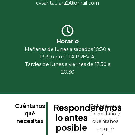
cvsantaclara2@gmail.com
Horario
Mañanas de lunes a sábados 10:30 a
13:30 con CITA PREVIA.
Tardes de lunes a viernes de 17:30 a
20:30
Cuéntanos
Responderemos
Rellena este
qué
formulario y
lo antes
necesitas
cuéntanos
posible
en qué